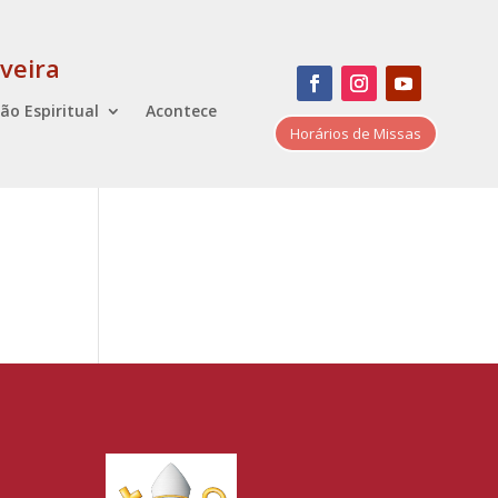
veira
ão Espiritual
Acontece
Horários de Missas