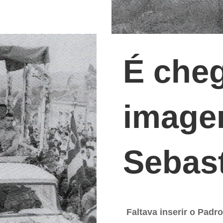
É che
image
Sebast
Faltava inserir o Padr