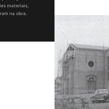
es materiais,
aram na obra.