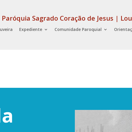
Paróquia Sagrado Coração de Jesus | Lou
uveira
Expediente
Comunidade Paroquial
Orientaç
da