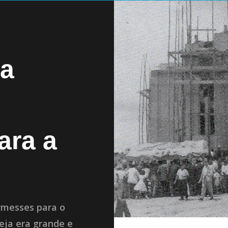
 a
ara a
rmesses para o
eja era grande e