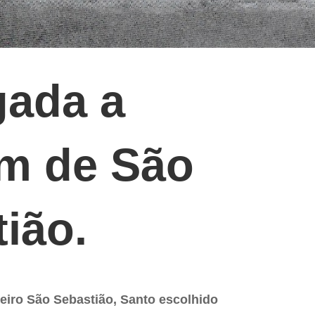
gada a
m de São
ião.
oeiro São Sebastião, Santo escolhido