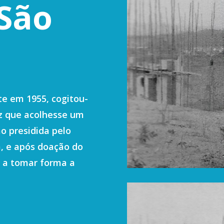
 São
o
te em 1955, cogitou-
z que acolhesse um
o presidida pelo
, e após doação do
a a tomar forma a