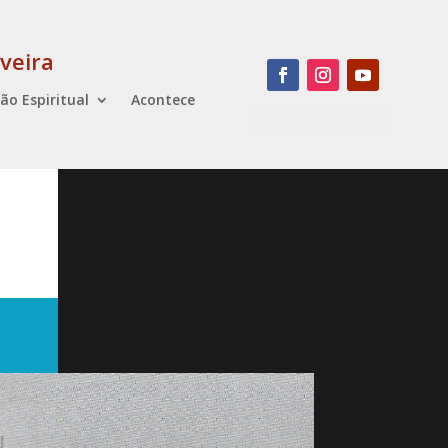
veira
ão Espiritual
Acontece
Horários de Missas